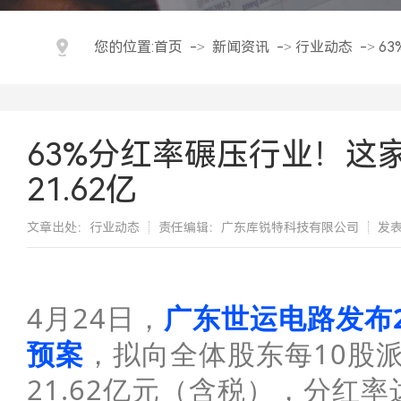
您的位置:
首页
->
新闻资讯
->
行业动态
->
6
63%分红率碾压行业！这
21.62亿
文章出处：行业动态
责任编辑：广东库锐特科技有限公司
发表
​4月24日，
广东世运电路
发布
预案
，拟向全体股东每10股
21.62亿元（含税），
分红率